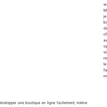
w
Mé
j
b
de
c
a
o
vi
r
le
f
m
développer une boutique en ligne facilement, même